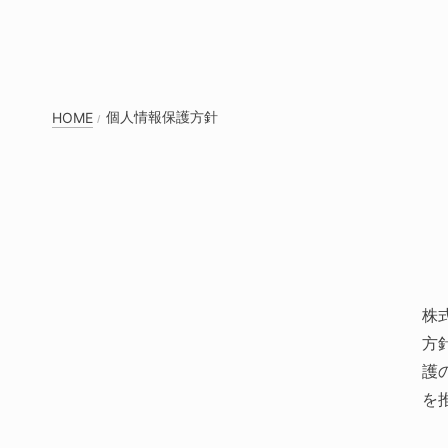
個人情報保護方針
HOME
株
方
護
を